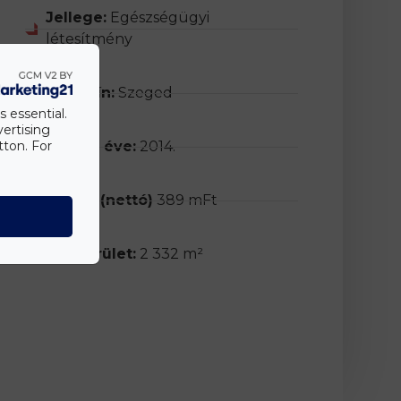
Jellege:
Egészségügyi
létesítmény
Helyszín:
Szeged
s essential.
vertising
tton. For
Átadás éve:
2014.
Értéke (nettó)
389 mFt
Alapterület:
2 332 m²