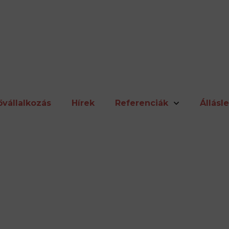
ővállalkozás
Hírek
Referenciák
Állásl