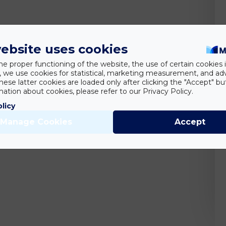
ebsite uses cookies
he proper functioning of the website, the use of certain cookies i
y, we use cookies for statistical, marketing measurement, and ad
hese latter cookies are loaded only after clicking the "Accept" bu
ation about cookies, please refer to our Privacy Policy.
olicy
Manage Cookies
Accept