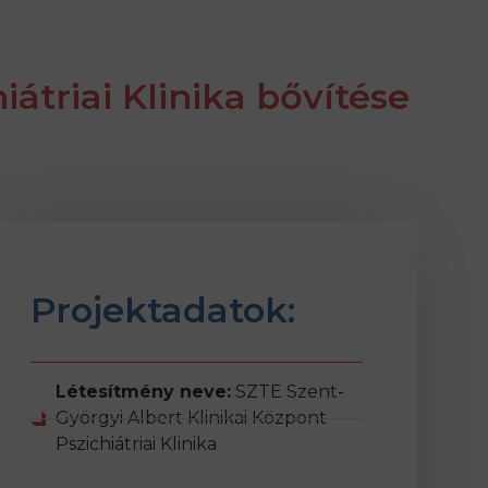
átriai Klinika bővítése
Projektadatok:
Létesítmény neve:
SZTE Szent-
Györgyi Albert Klinikai Központ
Pszichiátriai Klinika