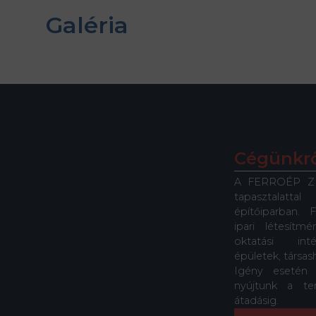
Galéria
Cégünkrő
A FERROÉP ZR
tapasztalat
építőiparban. F
ipari létesítm
oktatási in
épületek, társash
Igény esetén t
nyújtunk a ter
átadásig.