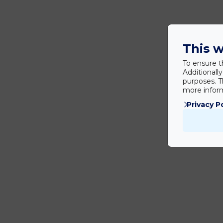
This w
To ensure t
Additionall
purposes. T
more inform
Privacy P