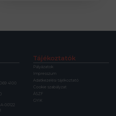
Tájékoztatók
Pályázatok
Impresszum
Adatkezelési tájékoztató
91069 4100
Cookie szabályzat
ÁSZF
0
GYIK
-A-00122
l