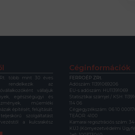
l
Céginformációk
t. több mint 30 éves
FERROÉP ZRt.
tal rendelkezik az
Adószám:
11391069206
ővállalkozóként vállaljuk
EU-s adószám: HU11391069
ények, egészségügyi és
Statisztikai számjel / KSH: 113
tézmények, műemléki
114 06
ázak építését, felújítását.
Cégjegyzékszám: 06 10 00017
eljeskörű szolgáltatást
TEÁOR: 4100
vezéstől a kulcsrakész
Kamarai regisztrációs szám: 34
KÜJ (Környezetvédelmi Ügyfé
Jel): 100373040