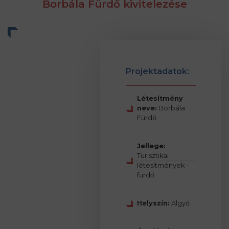
Borbála Fürdő kivitelezése
Projektadatok:
Létesítmény
neve:
Borbála
Fürdő
Jellege:
Turisztikai
létesítmények -
fürdő
Helyszín:
Algyő