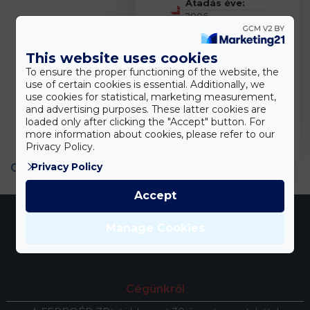
Átadás éve:
2006.
Értéke (nettó):
This website uses cookies
624 mFt
To ensure the proper functioning of the website, the
use of certain cookies is essential. Additionally, we
use cookies for statistical, marketing measurement,
Alapterület:
61
and advertising purposes. These latter cookies are
724 m²
loaded only after clicking the "Accept" button. For
more information about cookies, please refer to our
Privacy Policy.
Privacy Policy
Galéria
Accept
Manage Cookies
Cégünkről