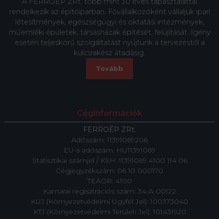
A FERROÉP ZRt. több mint 30 éves tapasztalattal
rendelkezik az építőiparban. Fővállalkozóként vállaljuk ipari
létesítmények, egészségügyi és oktatási intézmények,
műemléki épületek, társasházak építését, felújítását. Igény
esetén teljeskörű szolgáltatást nyújtunk a tervezéstől a
kulcsrakész átadásig.
Tovább
Céginformációk
FERROÉP ZRt.
Adószám:
11391069206
EU-s adószám: HU11391069
Statisztikai számjel / KSH: 11391069 4100 114 06
Cégjegyzékszám: 06 10 000170
TEÁOR: 4100
Kamarai regisztrációs szám: 34-A-00122
KÜJ (Környezetvédelmi Ügyfél Jel): 100373040
KTJ (Környezetvédelmi Területi Jel): 101431920